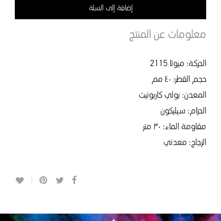
إضافة إلى السلة
معلومات عن المنتج
الحركة: ميوتا 2115
حجم القطر: ٤٠ مم
المعدن: بولي كاربونيت
الحزام: سيليكون
مقاومة الماء: ٣٠ متر
الزجاج: معدني