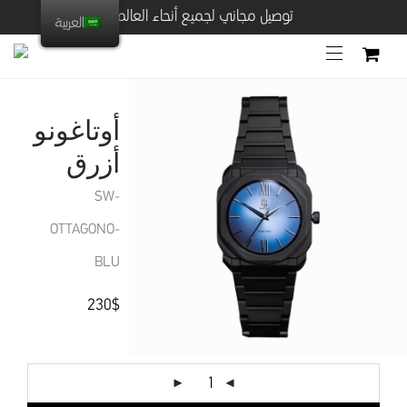
توصيل مجاني لجميع أنحاء العالم
العربية
أوتاغونو
أزرق
SW-
OTTAGONO-
BLU
230
$